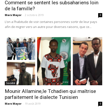
Comment se sentent les subsahariens loin
de la famille?
Marx Mayor
-
2 octobre 2019
0
L’on a l’habitude de voir certaines personnes sortir de leur pays
afin de migrer vers un autre pour diverses raisons, que ce...
Société
Mounir Allamine,le Tchadien qui maîtrise
parfaitement le dialecte Tunisien
Marx Mayor
-
19 août 2019
0