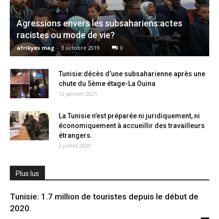
Agressions envers les subsahariens:actes
racistes ou mode de vie?
afrikyes mag
-
3 octobre 2019
0
Tunisie:décès d’une subsaharienne après une
chute du 5ème étage-La Ouina
12 janvier 2021
La Tunisie n’est préparée ni juridiquement, ni
économiquement à accueillir des travailleurs
étrangers.
2 juillet 2020
Plus lus
Tunisie: 1.7 million de touristes depuis le début de
2020.