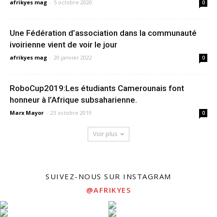
afrikyes mag
-
5 octobre 2020
0
Une Fédération d’association dans la communauté
ivoirienne vient de voir le jour
afrikyes mag
-
20 janvier 2022
0
RoboCup2019:Les étudiants Camerounais font
honneur à l’Afrique subsaharienne.
Marx Mayor
-
23 octobre 2019
0
Voir plus
SUIVEZ-NOUS SUR INSTAGRAM
@AFRIKYES