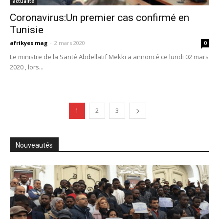
actualite
Coronavirus:Un premier cas confirmé en
Tunisie
afrikyes mag
-
2 mars 2020
0
Le ministre de la Santé Abdellatif Mekki a annoncé ce lundi 02 mars
2020 , lors...
1
2
3
Nouveautés