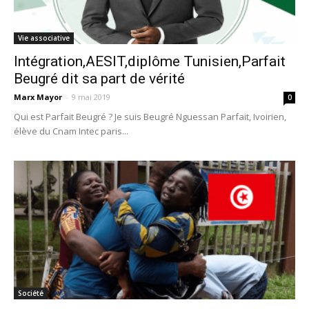
Vie associative
Intégration,AESIT,diplôme Tunisien,Parfait
Beugré dit sa part de vérité
Marx Mayor
-
9 mai 2019
0
Qui est Parfait Beugré ? Je suis Beugré Nguessan Parfait, Ivoirien,
élève du Cnam Intec paris...
Société