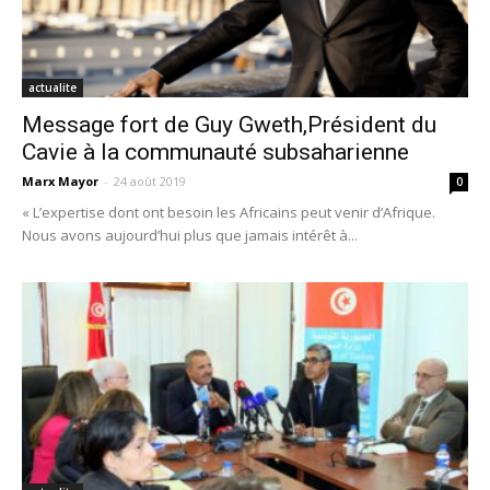
actualite
Message fort de Guy Gweth,Président du
Cavie à la communauté subsaharienne
Marx Mayor
-
24 août 2019
0
« L’expertise dont ont besoin les Africains peut venir d’Afrique.
Nous avons aujourd’hui plus que jamais intérêt à...