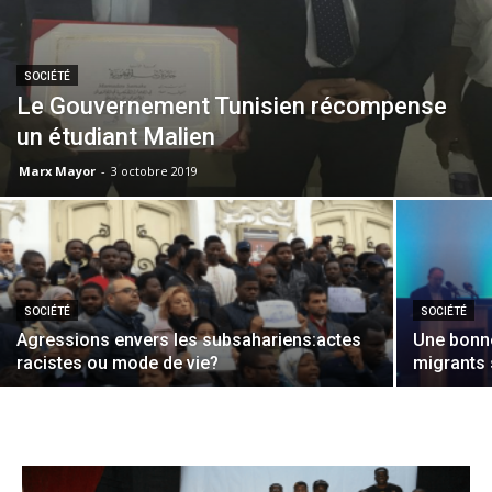
SOCIÉTÉ
Le Gouvernement Tunisien récompense
un étudiant Malien
Marx Mayor
-
3 octobre 2019
SOCIÉTÉ
SOCIÉTÉ
Agressions envers les subsahariens:actes
Une bonne
racistes ou mode de vie?
migrants