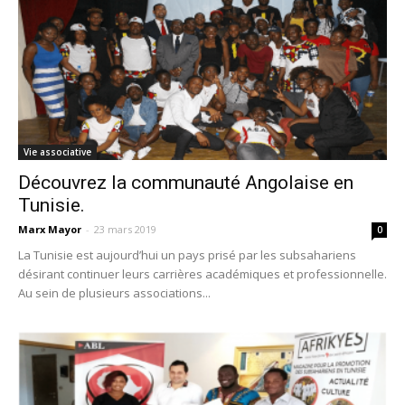
Vie associative
Découvrez la communauté Angolaise en
Tunisie.
Marx Mayor
-
23 mars 2019
0
La Tunisie est aujourd’hui un pays prisé par les subsahariens
désirant continuer leurs carrières académiques et professionnelle.
Au sein de plusieurs associations...