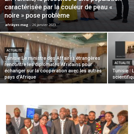
caractérisée par la couleur de peau «
noire » pose problème
afrikyes mag
-
26 janvier 2023
ACTUALITE
Tunisie:Le ministre des Affaires étrangères
ACTUALITE
rencontre les diplomates Africains pour
échanger sur la coopération avec les autres
Tunisie :
pays d’Afrique
scientifiq