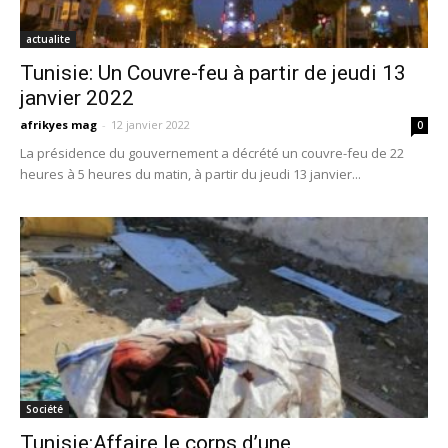
actualite
Tunisie: Un Couvre-feu à partir de jeudi 13
janvier 2022
afrikyes mag
-
12 janvier 2022
0
La présidence du gouvernement a décrété un couvre-feu de 22
heures à 5 heures du matin, à partir du jeudi 13 janvier...
Société
Tunisie:Affaire le corps d’une