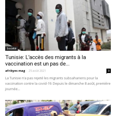
Société
Tunisie: L’accès des migrants à la
vaccination est un pas de...
afrikyes mag
-
25 août 2021
0
La Tunisie n’a pas rejeté les migrants subsahariens pour la
vaccination contre la covid-19. Depuis le dimanche 8 août, première
journée...