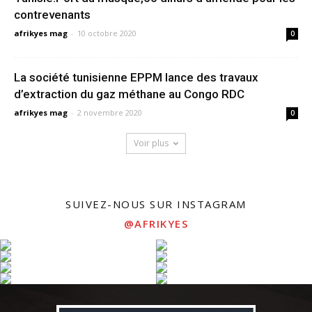
contrevenants
afrikyes mag
-
10 octobre 2020
0
La société tunisienne EPPM lance des travaux
d’extraction du gaz méthane au Congo RDC
afrikyes mag
-
2 novembre 2020
0
Voir plus
SUIVEZ-NOUS SUR INSTAGRAM
@AFRIKYES