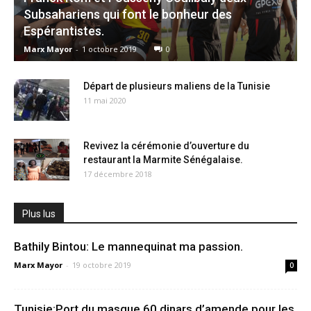
Subsahariens qui font le bonheur des
Espérantistes.
Marx Mayor
-
1 octobre 2019
0
Départ de plusieurs maliens de la Tunisie
11 mai 2020
Revivez la cérémonie d’ouverture du
restaurant la Marmite Sénégalaise.
17 décembre 2018
Plus lus
Bathily Bintou: Le mannequinat ma passion.
Marx Mayor
-
19 octobre 2019
0
Tunisie:Port du masque,60 dinars d’amende pour les