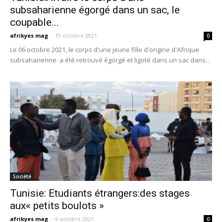
subsaharienne égorgé dans un sac, le
coupable...
afrikyes mag
-
10 octobre 2021
0
Le 06 octobre 2021, le corps d'une jeune fille d'origine d'Afrique
subsaharienne a été retrouvé égorgé et ligoté dans un sac dans...
Société
Tunisie: Etudiants étrangers:des stages
aux« petits boulots »
afrikyes mag
-
6 octobre 2021
0