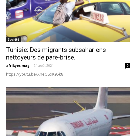
Société
Tunisie: Des migrants subsahariens
nettoyeurs de pare-brise.
afrikyes mag
-
24 août 2021
0
https://youtu.be/XneOSxK95k8