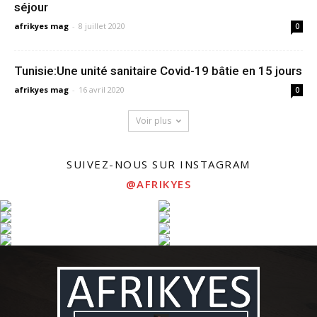
séjour
afrikyes mag
-
8 juillet 2020
0
Tunisie:Une unité sanitaire Covid-19 bâtie en 15 jours
afrikyes mag
-
16 avril 2020
0
Voir plus
SUIVEZ-NOUS SUR INSTAGRAM
@AFRIKYES