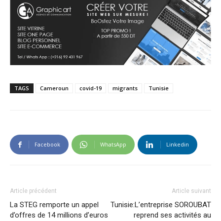
TAGS
Cameroun
covid-19
migrants
Tunisie
Facebook
WhatsApp
Linkedin
Article précédent
Article suivant
La STEG remporte un appel
Tunisie:L’entreprise SOROUBAT
d’offres de 14 millions d’euros
reprend ses activités au