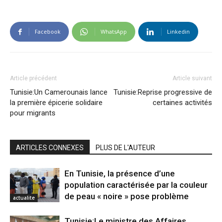
Facebook
WhatsApp
Linkedin
Article précédent
Article suivant
Tunisie:Un Camerounais lance
Tunisie:Reprise progressive de
la première épicerie solidaire
certaines activités
pour migrants
ARTICLES CONNEXES
PLUS DE L'AUTEUR
En Tunisie, la présence d’une
population caractérisée par la couleur
de peau « noire » pose problème
actualite
Tunisie:Le ministre des Affaires