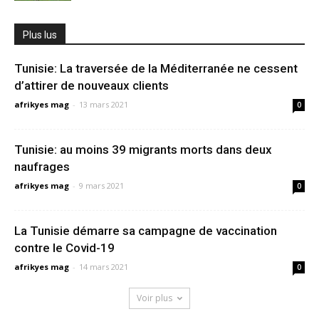
Plus lus
Tunisie: La traversée de la Méditerranée ne cessent
d’attirer de nouveaux clients
afrikyes mag
-
13 mars 2021
0
Tunisie: au moins 39 migrants morts dans deux
naufrages
afrikyes mag
-
9 mars 2021
0
La Tunisie démarre sa campagne de vaccination
contre le Covid-19
afrikyes mag
-
14 mars 2021
0
Voir plus