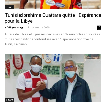
sport
Tunisie:Ibrahima Ouattara quitte l’Espérance
pour la Libye
afrikyes mag
-
11 novembre 2020
0
Auteur de 5 buts et 5 passes décisives en 32 rencontres disputées
toutes compétitions confondues avec l’Espérance Sportive de
Tunis; L'ivoirien ...
sport