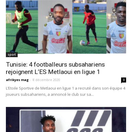
sport
Tunisie: 4 footballeurs subsahariens
rejoignent L’ES Metlaoui en ligue 1
afrikyes mag
-
8 décembre 2020
0
L’Etoile Sportive de Metlaoui en ligue 1 a recruté dans son équipe 4
joueurs subsahariens, a annoncé le club sur sa...