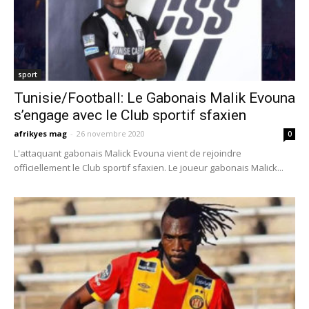
sport
Tunisie/Football: Le Gabonais Malik Evouna
s’engage avec le Club sportif sfaxien
afrikyes mag
-
26 novembre 2020
0
L'attaquant gabonais Malick Evouna vient de rejoindre
officiellement le Club sportif sfaxien. Le joueur gabonais Malick...