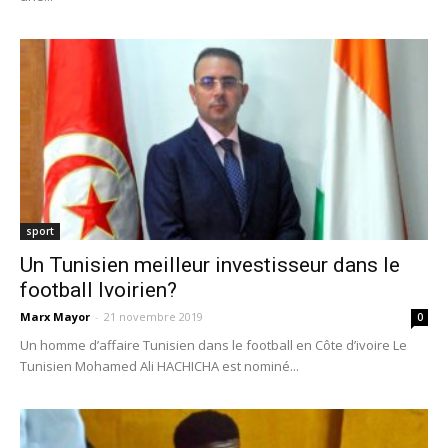
sport
Un Tunisien meilleur investisseur dans le
football Ivoirien?
Marx Mayor
-
21 novembre 2019
0
Un homme d’affaire Tunisien dans le football en Côte d’ivoire Le
Tunisien Mohamed Ali HACHICHA est nominé...