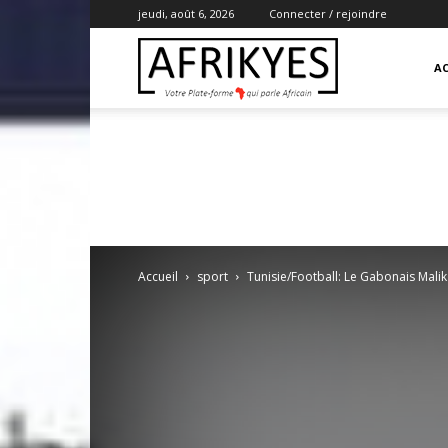
jeudi, août 6, 2026
Connecter / rejoindre
Afrikyes
AC
Accueil
sport
Tunisie/Football: Le Gabonais Malik