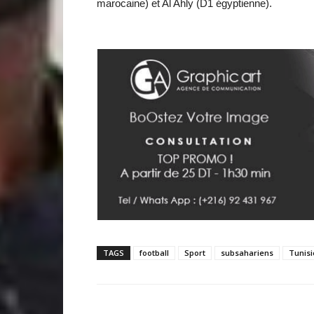
marocaine) et Al Ahly (D1 égyptienne).
TAGS
football
Sport
subsahariens
Tunisi