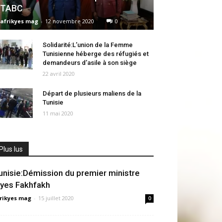
TABC
afrikyes mag
-
12 novembre 2020
0
Solidarité:L’union de la Femme
Tunisienne héberge des réfugiés et
demandeurs d’asile à son siège
22 avril 2020
Départ de plusieurs maliens de la
Tunisie
11 mai 2020
Plus lus
unisie:Démission du premier ministre
lyes Fakhfakh
rikyes mag
-
15 juillet 2020
0