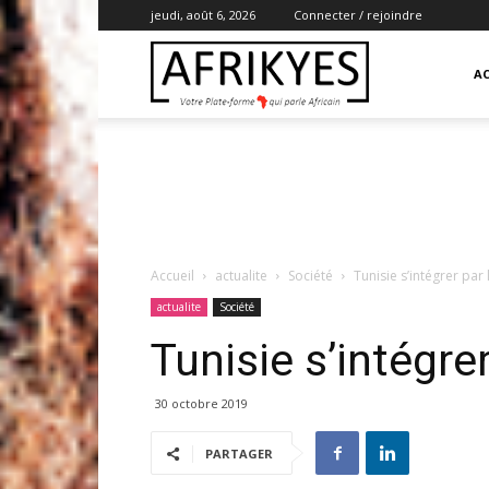
jeudi, août 6, 2026
Connecter / rejoindre
Afrikyes
AC
Accueil
actualite
Société
Tunisie s’intégrer par 
actualite
Société
Tunisie s’intégre
30 octobre 2019
PARTAGER