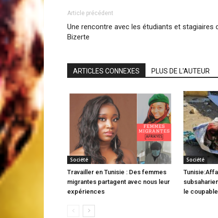
Article précédent
Une rencontre avec les étudiants et stagiaires 
Bizerte
ARTICLES CONNEXES
PLUS DE L'AUTEUR
Société
Société
Travailler en Tunisie : Des femmes
Tunisie:Affa
migrantes partagent avec nous leur
subsaharien
expériences
le coupable 