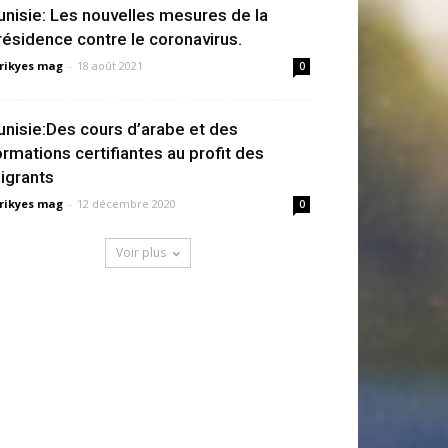
unisie: Les nouvelles mesures de la
résidence contre le coronavirus.
rikyes mag
-
18 août 2021
0
unisie:Des cours d’arabe et des
ormations certifiantes au profit des
igrants
rikyes mag
-
12 décembre 2020
0
Voir plus