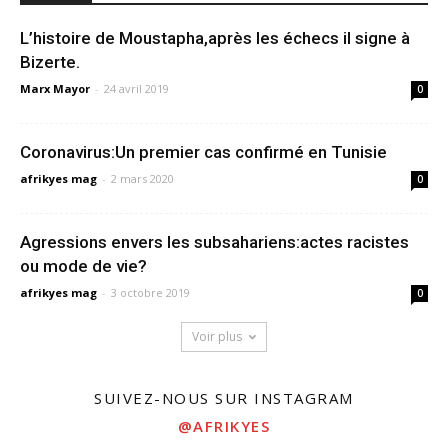
L’histoire de Moustapha,après les échecs il signe à
Bizerte.
Marx Mayor
-
24 avril 2019
0
Coronavirus:Un premier cas confirmé en Tunisie
afrikyes mag
-
2 mars 2020
0
Agressions envers les subsahariens:actes racistes
ou mode de vie?
afrikyes mag
-
3 octobre 2019
0
Voir plus
SUIVEZ-NOUS SUR INSTAGRAM
@AFRIKYES