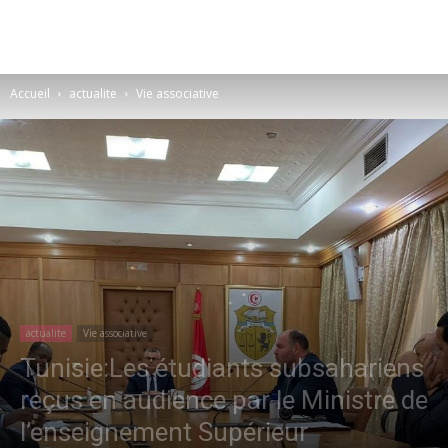
Accueil
actualite
Vie associative
actualite
Vie associative
Tunisie:Les étudiants subsahariens
reçus en audience par le Ministre de
l’enseignement Supérieur