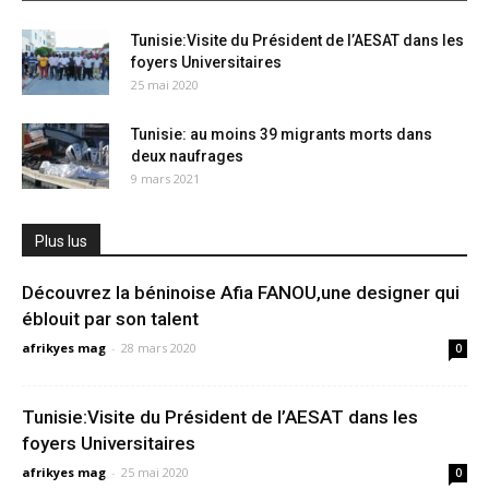
Tunisie:Visite du Président de l’AESAT dans les
foyers Universitaires
25 mai 2020
Tunisie: au moins 39 migrants morts dans
deux naufrages
9 mars 2021
Plus lus
Découvrez la béninoise Afia FANOU,une designer qui
éblouit par son talent
afrikyes mag
-
28 mars 2020
0
Tunisie:Visite du Président de l’AESAT dans les
foyers Universitaires
afrikyes mag
-
25 mai 2020
0