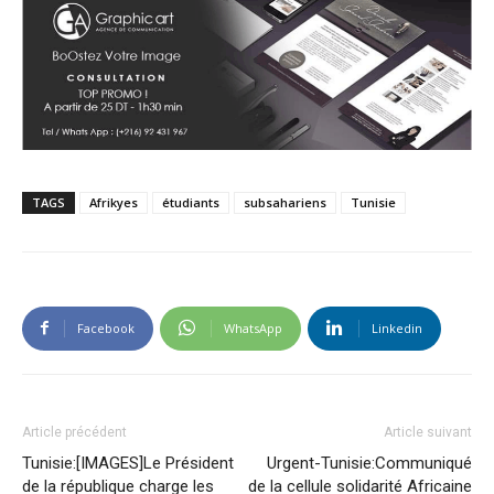
TAGS
Afrikyes
étudiants
subsahariens
Tunisie
Facebook
WhatsApp
Linkedin
Article précédent
Article suivant
Tunisie:[IMAGES]Le Président
Urgent-Tunisie:Communiqué
de la république charge les
de la cellule solidarité Africaine