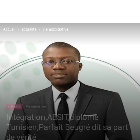
Accueil
actualite
Vie associative
actualite
Vie associative
Intégration,AESIT,diplôme
Tunisien,Parfait Beugré dit sa part
de vérité