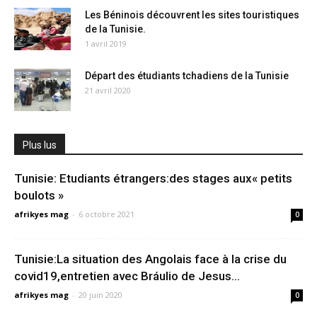
Les Béninois découvrent les sites touristiques
de la Tunisie.
1 avril 2019
Départ des étudiants tchadiens de la Tunisie
21 avril 2020
Plus lus
Tunisie: Etudiants étrangers:des stages aux« petits
boulots »
afrikyes mag
-
6 octobre 2021
0
Tunisie:La situation des Angolais face à la crise du
covid19,entretien avec Bráulio de Jesus...
afrikyes mag
-
20 juin 2020
0