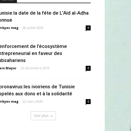
unisie:la date de la fête de L’Aïd al-Adha
onnue
rikyes mag
-
28 juillet 2020
0
enforcement de l’écosystème
ntrepreneurial en faveur des
ubsahariens
rx Mayor
-
23 décembre 2019
0
oronavirus:les ivoiriens de Tunisie
ppelés aux dons et à la solidarité
rikyes mag
-
22 mars 2020
0
Voir plus