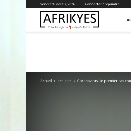
vendredi, août 7, 2026
Connecter / rejoindre
Afrikyes
AC
Accueil
actualite
Coronavirus:Un premier cas con