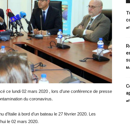
T
c
af
R
e
s
Ma
C
ncé ce lundi 02 mars 2020 , lors d’une conférence de presse
a
ontamination du coronavirus.
af
nu d’Italie à bord d’un bateau le 27 février 2020. Les
’hui le 02 mars 2020.