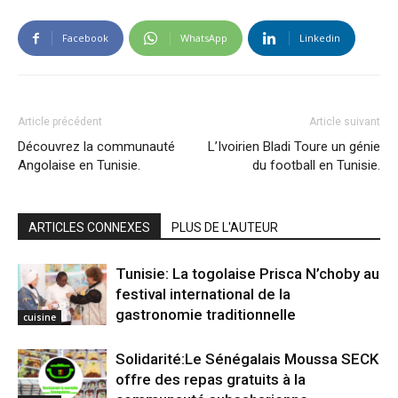
Facebook
WhatsApp
Linkedin
Article précédent
Article suivant
Découvrez la communauté
L’Ivoirien Bladi Toure un génie
Angolaise en Tunisie.
du football en Tunisie.
ARTICLES CONNEXES
PLUS DE L'AUTEUR
Tunisie: La togolaise Prisca N’choby au
festival international de la
gastronomie traditionnelle
cuisine
Solidarité:Le Sénégalais Moussa SECK
offre des repas gratuits à la