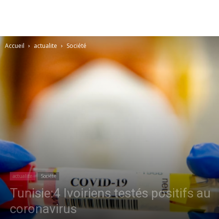
Accueil
actualite
Société
actualite
Société
Tunisie:4 Ivoiriens testés positifs au
coronavirus