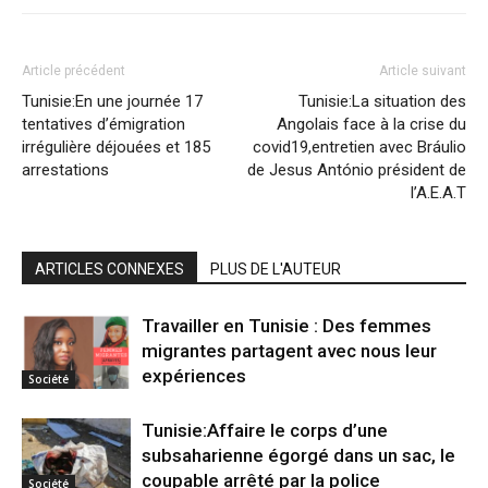
Article précédent
Article suivant
Tunisie:En une journée 17
Tunisie:La situation des
tentatives d’émigration
Angolais face à la crise du
irrégulière déjouées et 185
covid19,entretien avec Bráulio
arrestations
de Jesus António président de
l’A.E.A.T
ARTICLES CONNEXES
PLUS DE L'AUTEUR
Travailler en Tunisie : Des femmes
migrantes partagent avec nous leur
expériences
Société
Tunisie:Affaire le corps d’une
subsaharienne égorgé dans un sac, le
coupable arrêté par la police
Société