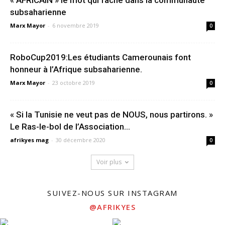
« AFRICAIN » le mot qui fâche dans la communauté
subsaharienne
Marx Mayor
-
6 novembre 2019
0
RoboCup2019:Les étudiants Camerounais font
honneur à l’Afrique subsaharienne.
Marx Mayor
-
23 octobre 2019
0
« Si la Tunisie ne veut pas de NOUS, nous partirons. »
Le Ras-le-bol de l’Association...
afrikyes mag
-
30 décembre 2020
0
Voir plus
SUIVEZ-NOUS SUR INSTAGRAM
@AFRIKYES