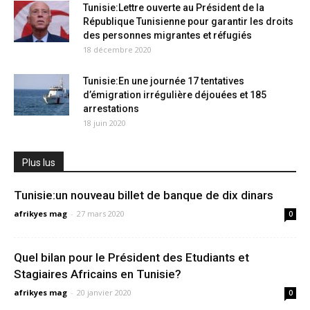
Tunisie:Lettre ouverte au Président de la
République Tunisienne pour garantir les droits
des personnes migrantes et réfugiés
18 décembre 2020
Tunisie:En une journée 17 tentatives
d’émigration irrégulière déjouées et 185
arrestations
18 juin 2020
Plus lus
Tunisie:un nouveau billet de banque de dix dinars
afrikyes mag
-
27 mars 2020
0
Quel bilan pour le Président des Etudiants et
Stagiaires Africains en Tunisie?
afrikyes mag
-
20 janvier 2020
0