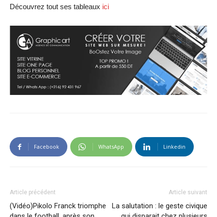
Découvrez tout ses tableaux
ici
Facebook
WhatsApp
Linkedin
Article précédent
Article suivant
(Vidéo)Pikolo Franck triomphe
La salutation : le geste civique
dans le football, après son
qui disparait chez plusieurs