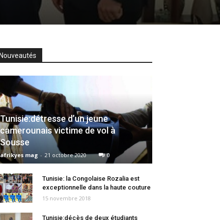
Nouveautés
Tunisie:détresse d’un jeune
camerounais victime de vol à
Sousse
afrikyes mag
-
21 octobre 2020
0
Tunisie: la Congolaise Rozalia est
exceptionnelle dans la haute couture
15 novembre 2018
Tunisie:décès de deux étudiants