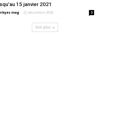
usqu’au 15 janvier 2021
rikyes mag
-
22 décembre 2020
0
Voir plus