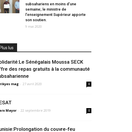
subsahariens en moins d’une
semaine; le ministre de
l’enseignement Supérieur apporte
son soutien.
9 mai 2020
Plus lus
olidarité:Le Sénégalais Moussa SECK
ffre des repas gratuits à la communauté
ubsaharienne
rikyes mag
-
27 avril 2020
0
ESAT
rx Mayor
-
22 septembre 2019
0
unisie:Prolongation du couvre-feu