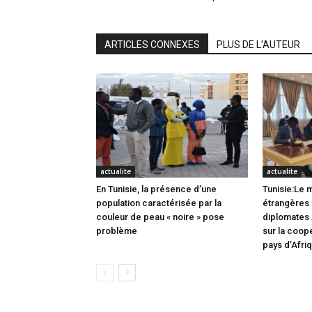
ARTICLES CONNEXES
PLUS DE L'AUTEUR
actualite
actualite
En Tunisie, la présence d’une
Tunisie:Le m
population caractérisée par la
étrangères 
couleur de peau « noire » pose
diplomates 
problème
sur la coop
pays d’Afri