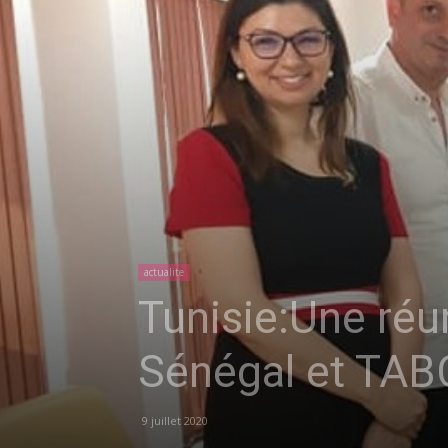
actualite
Tunisie:Une réu
Sénégal et TAB
9 juillet 2020