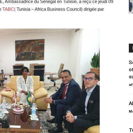
Ambassadrice du Sénégal en Tunisie, a reçu ce jeudi 09
de
TABC(
Tunisia – Africa Business Council) dirigée par
S
o
s
af
A
Ma
T