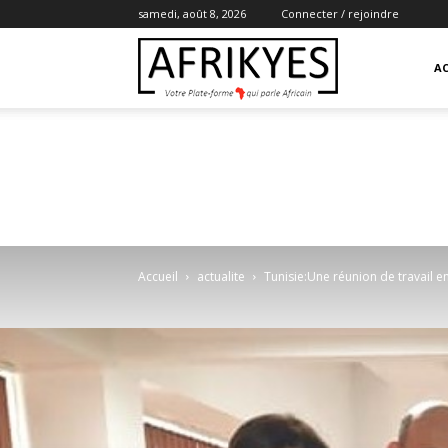
samedi, août 8, 2026
Connecter / rejoindre
Afrikyes
AC
Accueil
actualite
Tunisie:Une réunion de travail 