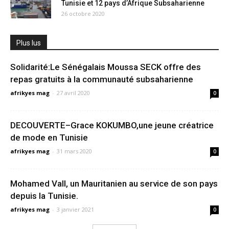
Tunisie et 12 pays d’Afrique Subsaharienne
26 octobre 2020
Plus lus
Solidarité:Le Sénégalais Moussa SECK offre des
repas gratuits à la communauté subsaharienne
afrikyes mag
-
27 avril 2020
0
DECOUVERTE–Grace KOKUMBO,une jeune créatrice
de mode en Tunisie
afrikyes mag
-
31 mars 2020
0
Mohamed Vall, un Mauritanien au service de son pays
depuis la Tunisie.
afrikyes mag
-
3 janvier 2021
0