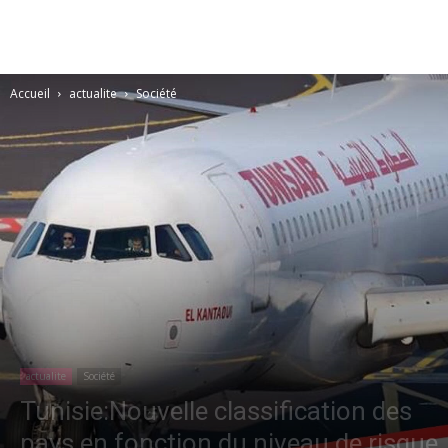
Accueil
actualite
Société
actualite
Société
Tunisie:Nouvelle classification des
pays en fonction du niveau de risque