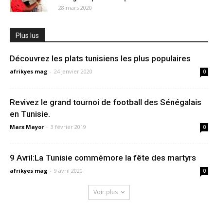
28 mars 2020
Plus lus
Découvrez les plats tunisiens les plus populaires
afrikyes mag
-
24 janvier 2020
0
Revivez le grand tournoi de football des Sénégalais
en Tunisie.
Marx Mayor
-
3 février 2019
0
9 Avril:La Tunisie commémore la fête des martyrs
afrikyes mag
-
9 avril 2020
0
Voir plus