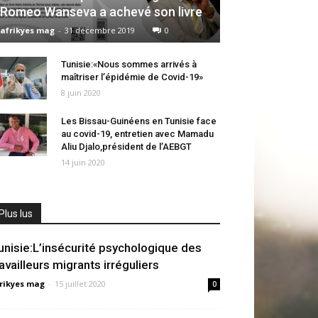
Romeo Wanseva a achevé son livre
afrikyes mag
-
31 décembre 2019
0
Tunisie:«Nous sommes arrivés à
maîtriser l’épidémie de Covid-19»
8 juin 2020
Les Bissau-Guinéens en Tunisie face
au covid-19, entretien avec Mamadu
Aliu Djalo,président de l’AEBGT
14 juin 2020
Plus lus
unisie:L’insécurité psychologique des
ravailleurs migrants irréguliers
rikyes mag
-
15 juillet 2020
0