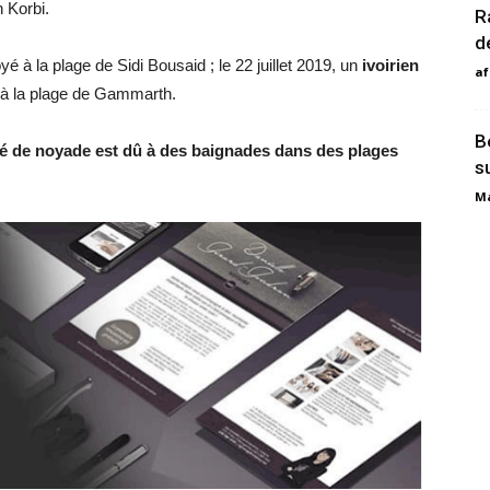
 Korbi.
R
d
oyé à la plage de Sidi Bousaid ; le 22 juillet 2019, un
ivoirien
af
 à la plage de Gammarth.
B
é de noyade est dû à des baignades dans des plages
s
Ma