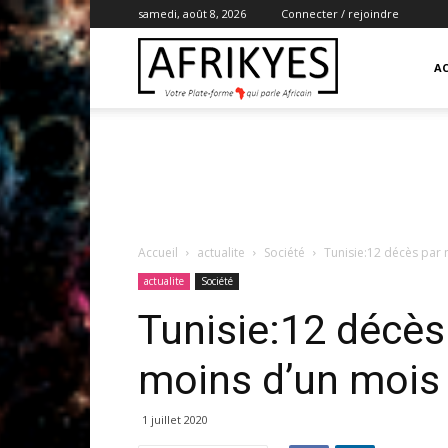
samedi, août 8, 2026
Connecter / rejoindre
Afrikyes
AC
Accueil
actualite
Société
Tunisie:12 décès par
actualite
Société
Tunisie:12 décès
moins d’un mois
1 juillet 2020