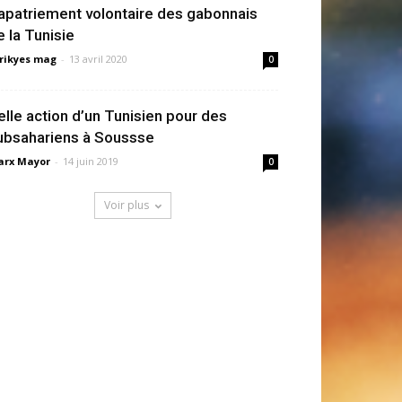
apatriement volontaire des gabonnais
e la Tunisie
rikyes mag
-
13 avril 2020
0
elle action d’un Tunisien pour des
ubsahariens à Soussse
rx Mayor
-
14 juin 2019
0
Voir plus