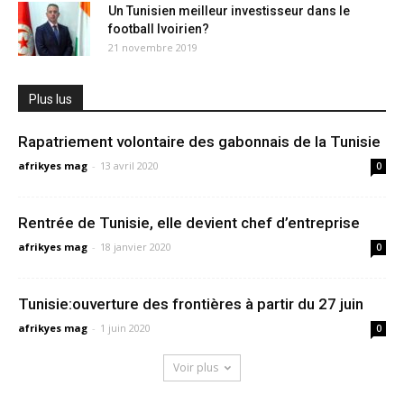
Un Tunisien meilleur investisseur dans le
football Ivoirien?
21 novembre 2019
Plus lus
Rapatriement volontaire des gabonnais de la Tunisie
afrikyes mag
-
13 avril 2020
0
Rentrée de Tunisie, elle devient chef d’entreprise
afrikyes mag
-
18 janvier 2020
0
Tunisie:ouverture des frontières à partir du 27 juin
afrikyes mag
-
1 juin 2020
0
Voir plus