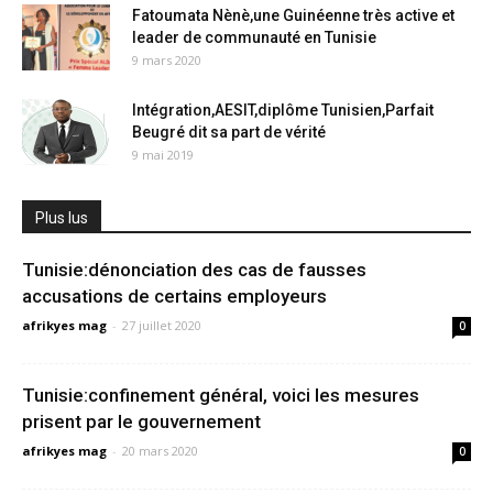
Fatoumata Nènè,une Guinéenne très active et
leader de communauté en Tunisie
9 mars 2020
Intégration,AESIT,diplôme Tunisien,Parfait
Beugré dit sa part de vérité
9 mai 2019
Plus lus
Tunisie:dénonciation des cas de fausses
accusations de certains employeurs
afrikyes mag
-
27 juillet 2020
0
Tunisie:confinement général, voici les mesures
prisent par le gouvernement
afrikyes mag
-
20 mars 2020
0