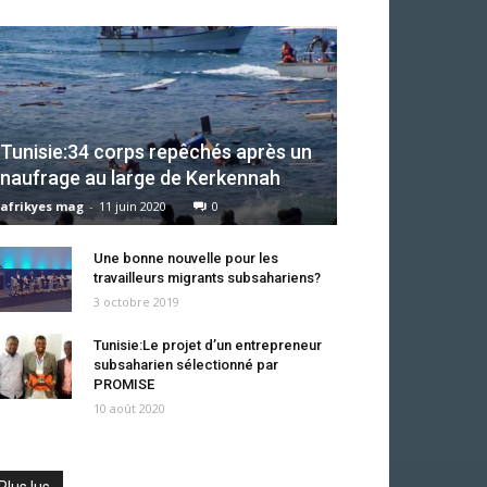
Tunisie:34 corps repêchés après un
naufrage au large de Kerkennah
afrikyes mag
-
11 juin 2020
0
Une bonne nouvelle pour les
travailleurs migrants subsahariens?
3 octobre 2019
Tunisie:Le projet d’un entrepreneur
subsaharien sélectionné par
PROMISE
10 août 2020
Plus lus