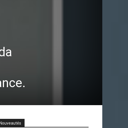
uda
ance.
Nouveautés