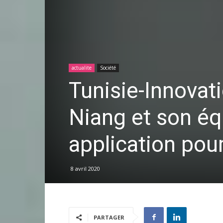
actualite
Société
Tunisie-Innovat
Niang et son é
application pou
8 avril 2020
PARTAGER