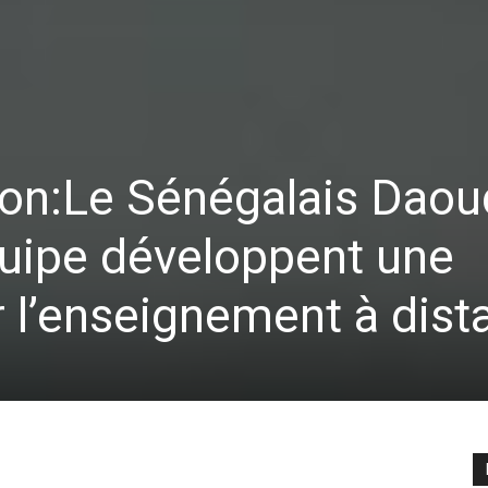
ion:Le Sénégalais Dao
quipe développent une
r l’enseignement à dist