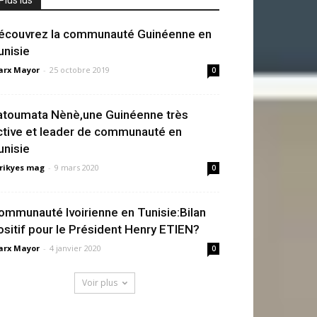
écouvrez la communauté Guinéenne en
unisie
rx Mayor
-
25 octobre 2019
0
atoumata Nènè,une Guinéenne très
ctive et leader de communauté en
unisie
rikyes mag
-
9 mars 2020
0
ommunauté Ivoirienne en Tunisie:Bilan
ositif pour le Président Henry ETIEN?
rx Mayor
-
4 janvier 2020
0
Voir plus