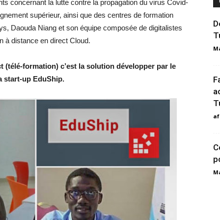
s concernant la lutte contre la propagation du virus Covid-
ignement supérieur, ainsi que des centres de formation
D
pays, Daouda Niang et son équipe composée de digitalistes
T
n à distance en direct Cloud.
Ma
 (télé-formation) c’est la solution développer par le
F
a start-up EduShip.
a
T
af
C
p
Ma