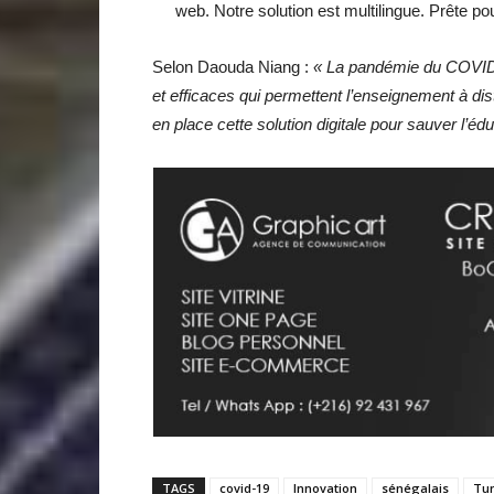
web. Notre solution est multilingue. Prête po
Selon Daouda Niang :
« La pandémie du COVID-1
et efficaces qui permettent l’enseignement à d
en place cette solution digitale pour sauver l’é
TAGS
covid-19
Innovation
sénégalais
Tun