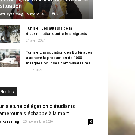
situation
afrikyes mag
-
9 mai 2020
0
Tunisie : Les auteurs de la
discrimination contre les migrants
21 avril 2021
Tunisie:L’association des Burkinabés
a achevé la production de 1000
masques pour ses communautaires
9 juin 2020
Plus lus
unisie:une délégation d’étudiants
amerounais échappe à la mort.
rikyes mag
-
23 novembre 2020
0