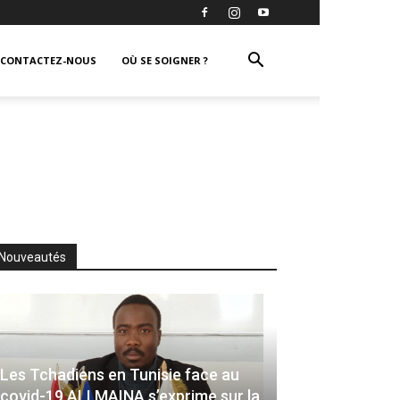
CONTACTEZ-NOUS
OÙ SE SOIGNER ?
Nouveautés
Les Tchadiens en Tunisie face au
covid-19,ALI MAINA,s’exprime sur la