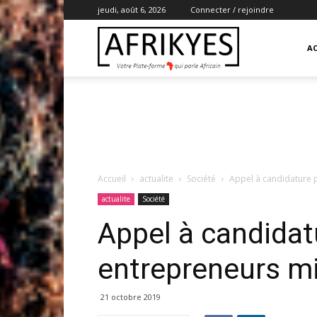
jeudi, août 6, 2026
Connecter / rejoindre
Afrikyes
AC
Accueil
actualite
Société
Appel à candidature 
actualite
Société
Appel à candidat
entrepreneurs m
21 octobre 2019