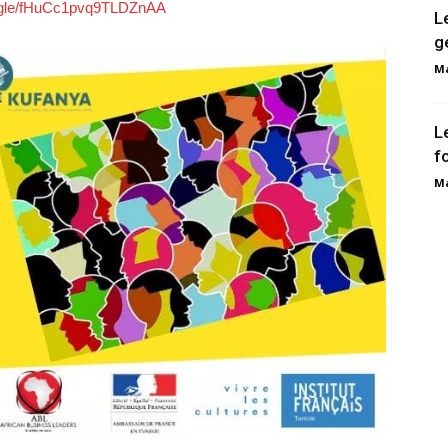
s.gle/fHuCc1pvq9TLDZnAA
L
g
Ma
L
f
Ma