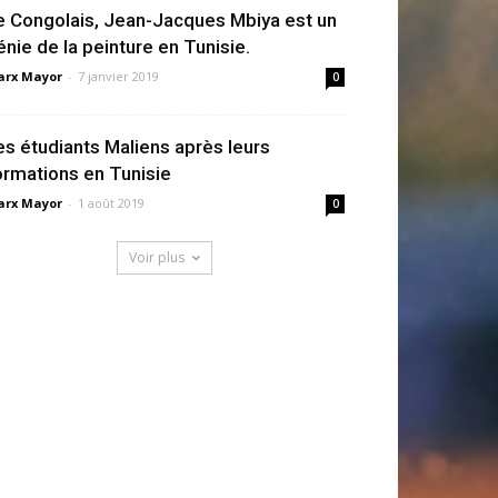
e Congolais, Jean-Jacques Mbiya est un
énie de la peinture en Tunisie.
rx Mayor
-
7 janvier 2019
0
es étudiants Maliens après leurs
ormations en Tunisie
rx Mayor
-
1 août 2019
0
Voir plus