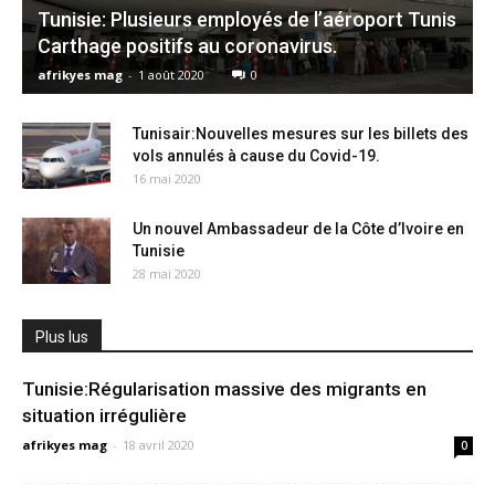
Tunisie: Plusieurs employés de l’aéroport Tunis
Carthage positifs au coronavirus.
afrikyes mag
-
1 août 2020
0
Tunisair:Nouvelles mesures sur les billets des
vols annulés à cause du Covid-19.
16 mai 2020
Un nouvel Ambassadeur de la Côte d’Ivoire en
Tunisie
28 mai 2020
Plus lus
Tunisie:Régularisation massive des migrants en
situation irrégulière
afrikyes mag
-
18 avril 2020
0