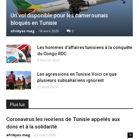
Un vol disponible pour les camerounais
bloqués en Tunisie
afrikyes mag
-
18 avril 2020
0
Les hommes d’affaires tunisiens à la conquête
du Congo RDC
6 février 2021
Les agressions en Tunisie:Voici ce que
plusieurs subsahariens ignorent
21 août 2019
Plus lus
Coronavirus:les ivoiriens de Tunisie appelés aux
dons et à la solidarité
afrikyes mag
-
22 mars 2020
0