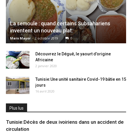
La semoule : quand certains Subsahariens
inventent un nouveau plat.
Marx Mayor
-
2 octobre 2019
0
Découvrez le Déguê, le yaourt d’origine
Africaine
2 janvier 2020
Tunisie:Une unité sanitaire Covid-19 bâtie en 15
jours
16 avril 2020
Plus lus
Tunisie:Décès de deux ivoiriens dans un accident de
circulation