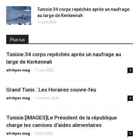
Tunisie:34 corps repêchés après un naufrage
au large de Kerkennah
11 juin 2020
Plus lus
Tunisie:34 corps repêchés après un naufrage au
large de Kerkennah
afrikyes mag
-
11 juin 2020
0
Grand Tunis : Les Horaires couvre-feu
afrikyes mag
-
7 octobre 2020
0
Tunisie:[IMAGES]Le Président de la république
charge les camions d’aides alimentaires
afrikyes mag
-
5 avril 2020
0