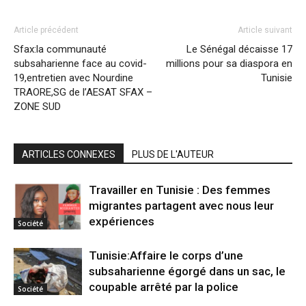
Article précédent
Article suivant
Sfax:la communauté
Le Sénégal décaisse 17
subsaharienne face au covid-
millions pour sa diaspora en
19,entretien avec Nourdine
Tunisie
TRAORE,SG de l’AESAT SFAX –
ZONE SUD
ARTICLES CONNEXES
PLUS DE L'AUTEUR
Travailler en Tunisie : Des femmes
migrantes partagent avec nous leur
expériences
Société
Tunisie:Affaire le corps d’une
subsaharienne égorgé dans un sac, le
coupable arrêté par la police
Société