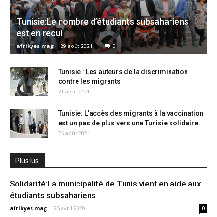
Tunisie:Le nombre d’étudiants subsahariens
est en recul
afrikyes mag
-
29 août 2021
0
Tunisie : Les auteurs de la discrimination
contre les migrants
21 avril 2021
Tunisie: L’accès des migrants à la vaccination
est un pas de plus vers une Tunisie solidaire.
25 août 2021
Plus lus
Solidarité:La municipalité de Tunis vient en aide aux
étudiants subsahariens
afrikyes mag
-
25 avril 2020
0