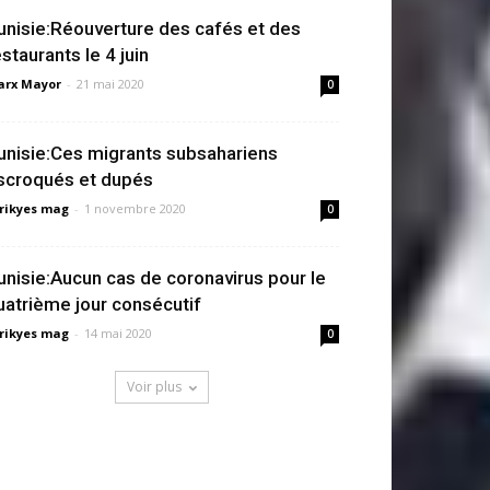
unisie:Réouverture des cafés et des
estaurants le 4 juin
rx Mayor
-
21 mai 2020
0
unisie:Ces migrants subsahariens
scroqués et dupés
rikyes mag
-
1 novembre 2020
0
unisie:Aucun cas de coronavirus pour le
uatrième jour consécutif
rikyes mag
-
14 mai 2020
0
Voir plus