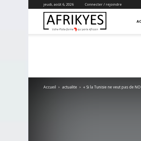
jeudi, août 6, 2026
Connecter / rejoindre
Afrikyes
AC
Accueil
actualite
« Si la Tunisie ne veut pas de NO