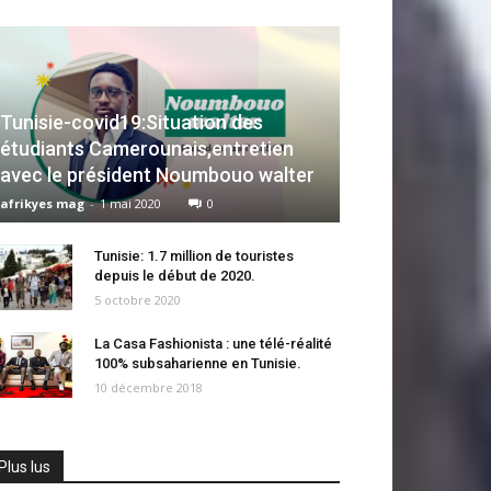
Tunisie-covid19:Situation des
étudiants Camerounais,entretien
avec le président Noumbouo walter
afrikyes mag
-
1 mai 2020
0
Tunisie: 1.7 million de touristes
depuis le début de 2020.
5 octobre 2020
La Casa Fashionista : une télé-réalité
100% subsaharienne en Tunisie.
10 décembre 2018
Plus lus