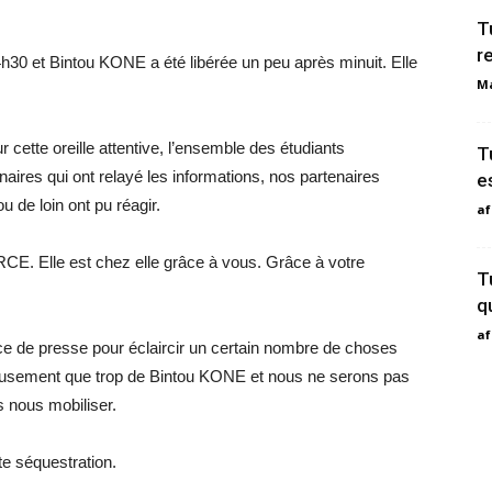
T
r
30 et Bintou KONE a été libérée un peu après minuit. Elle
Ma
cette oreille attentive, l’ensemble des étudiants
T
naires qui ont relayé les informations, nos partenaires
e
u de loin ont pu réagir.
af
lle est chez elle grâce à vous. Grâce à votre
T
q
af
nce de presse pour éclaircir un certain nombre de choses
reusement que trop de Bintou KONE et nous ne serons pas
 nous mobiliser.
te séquestration.