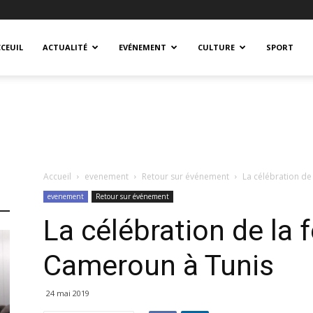
CEUIL
ACTUALITÉ
EVÉNEMENT
CULTURE
SPORT
Accueil
evenement
Retour sur événement
La célébration de
evenement
Retour sur événement
La célébration de la f
Cameroun à Tunis
24 mai 2019