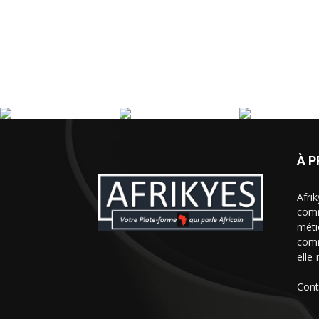
À 
Afri
comm
méti
comm
elle-
Cont