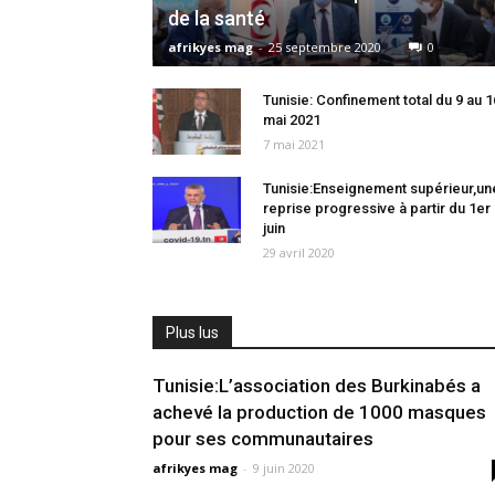
de la santé
afrikyes mag
-
25 septembre 2020
0
Tunisie: Confinement total du 9 au 1
mai 2021
7 mai 2021
Tunisie:Enseignement supérieur,un
reprise progressive à partir du 1er
juin
29 avril 2020
Plus lus
Tunisie:L’association des Burkinabés a
achevé la production de 1000 masques
pour ses communautaires
afrikyes mag
-
9 juin 2020