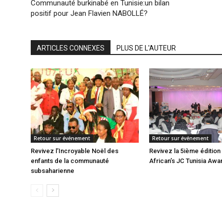
Communauté burkinabé en Tunisie:un bilan
positif pour Jean Flavien NABOLLÉ?
ARTICLES CONNEXES
PLUS DE L'AUTEUR
Retour sur événement
Retour sur événement
Revivez l’Incroyable Noël des
Revivez la 5ième édition
enfants de la communauté
African’s JC Tunisia Awa
subsaharienne