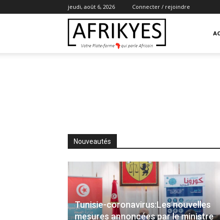
jeudi, août 6, 2026
Connecter / rejoindre
Afrikyes
AC
Nouveautés
Tunisie-coronavirus:Les nouvelles
mesures annoncées par le ministre