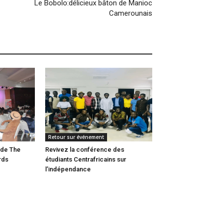
Le Bobolo:délicieux bâton de Manioc
Camerounais
Retour sur événement
 de The
Revivez la conférence des
rds
étudiants Centrafricains sur
l’indépendance