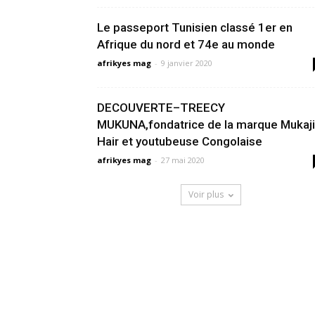
Le passeport Tunisien classé 1er en
Afrique du nord et 74e au monde
afrikyes mag
-
9 janvier 2020
DECOUVERTE–TREECY
MUKUNA,fondatrice de la marque Mukaji
Hair et youtubeuse Congolaise
afrikyes mag
-
27 mai 2020
Voir plus