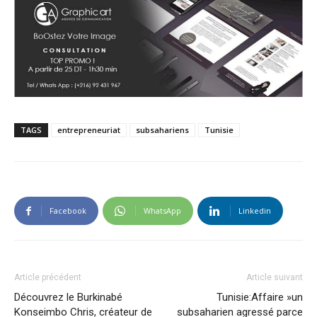
TAGS
entrepreneuriat
subsahariens
Tunisie
Facebook
WhatsApp
Linkedin
Article précédent
Article suivant
Découvrez le Burkinabé
Tunisie:Affaire »un
Konseimbo Chris, créateur de
subsaharien agressé parce