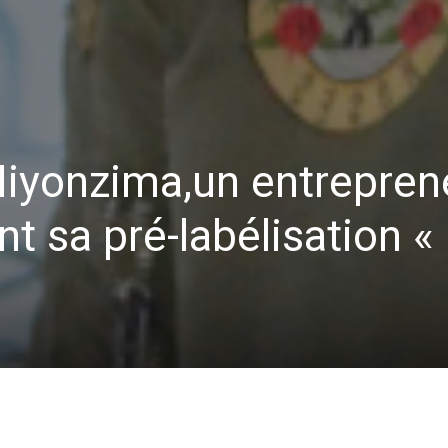
Niyonzima,un entrepren
t sa pré-labélisation «