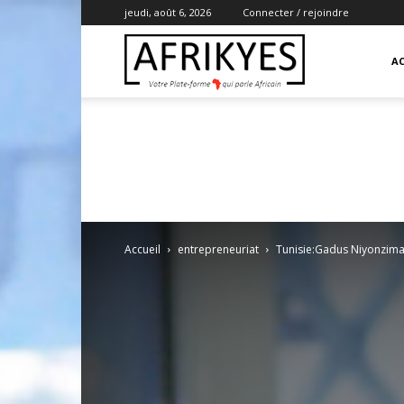
jeudi, août 6, 2026
Connecter / rejoindre
Afrikyes
AC
Accueil
entrepreneuriat
Tunisie:Gadus Niyonzima,