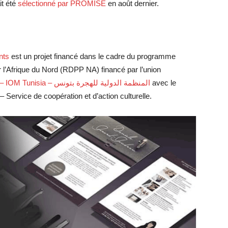
it été
sélectionné par PROMISE
en août dernier.
nts
est un projet financé dans le cadre du programme
 l’Afrique du Nord (RDPP NA) financé par l’union
OIM Tunisie – IOM Tunisia – المنظمة الدولية للهجرة بتونس
avec le
 Service de coopération et d’action culturelle.