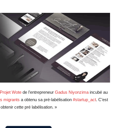
Projet Wote
de l’entrepreneur
Gadus Niyonzima
incubé au
rs migrants
a obtenu sa pré-labélisation
#startup_act
. C’est
btenir cette pré labélisation. »