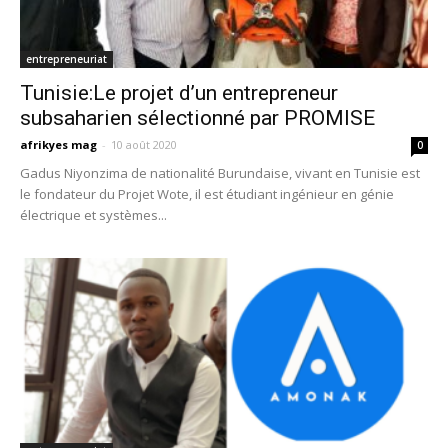
entrepreneuriat
Tunisie:Le projet d’un entrepreneur
subsaharien sélectionné par PROMISE
afrikyes mag
-
10 août 2020
0
Gadus Niyonzima de nationalité Burundaise, vivant en Tunisie est
le fondateur du Projet Wote, il est étudiant ingénieur en génie
électrique et systèmes...