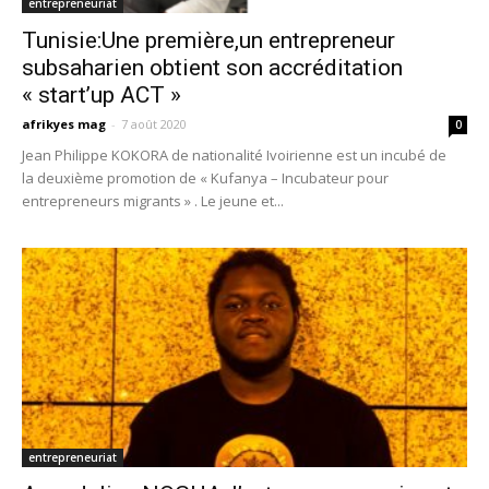
entrepreneuriat
Tunisie:Une première,un entrepreneur
subsaharien obtient son accréditation
« start’up ACT »
afrikyes mag
-
7 août 2020
0
Jean Philippe KOKORA de nationalité Ivoirienne est un incubé de
la deuxième promotion de « Kufanya – Incubateur pour
entrepreneurs migrants » . Le jeune et...
entrepreneuriat