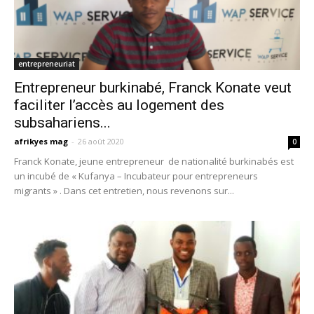
entrepreneuriat
Entrepreneur burkinabé, Franck Konate veut
faciliter l’accès au logement des
subsahariens...
afrikyes mag
-
26 août 2020
0
Franck Konate, jeune entrepreneur de nationalité burkinabés est
un incubé de « Kufanya – Incubateur pour entrepreneurs
migrants » . Dans cet entretien, nous revenons sur...