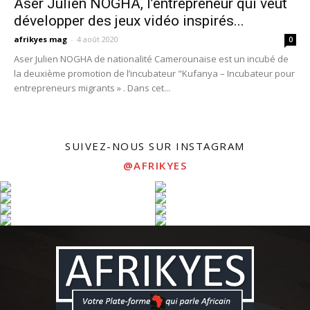
Aser Julien NOGHA, l’entrepreneur qui veut
développer des jeux vidéo inspirés...
afrikyes mag
-
4 août 2020
0
Aser Julien NOGHA de nationalité Camerounaise est un incubé de
la deuxième promotion de l’incubateur "Kufanya – Incubateur pour
entrepreneurs migrants » . Dans cet...
SUIVEZ-NOUS SUR INSTAGRAM
@AFRIKYES