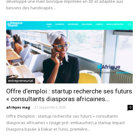
développé une main bionique imprimée en 3D et adaptée aux
besoins des handicapés...
entrepreneuriat
Offre d’emploi : startup recherche ses futurs
« consultants diasporas africaines...
afrikyes mag
-
27 septembre 2020
0
Offre d’emplois : startup recherche ses futurs « consultants
diasporas africaines » (stage pré- embauche) La startup Impact
Diaspora basée à Dakar et Tunis, première...