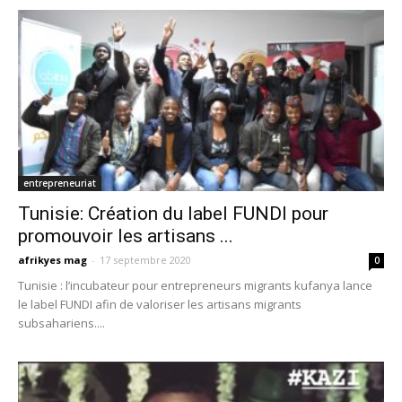
entrepreneuriat
Tunisie: Création du label FUNDI pour
promouvoir les artisans ...
afrikyes mag
-
17 septembre 2020
0
Tunisie : l’incubateur pour entrepreneurs migrants kufanya lance
le label FUNDI afin de valoriser les artisans migrants
subsahariens....