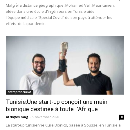
Malgré́ la distance géographique, Mohamed Vall, Mauritanien,
élève dans une école d'ingénieurs en Tunisie aide
l'équipe médicale “Spécial Covid” de son pays à atténuer les
effets de la pandémie.
entrepreneuriat
Tunisie:Une start-up conçoit une main
bionique destinée à toute l’Afrique
afrikyes mag
-
5 novembre 2020
0
La start-up tunisienne Cure Bionics, basée à Sousse, en Tunisie a