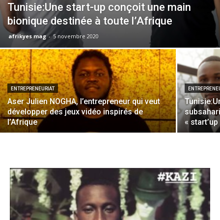
Tunisie:Une start-up conçoit une main
bionique destinée à toute l’Afrique
afrikyes mag
-
5 novembre 2020
ENTREPRENEURIAT
ENTREPRENE
Aser Julien NOGHA, l’entrepreneur qui veut
Tunisie:U
développer des jeux vidéo inspirés de
subsahari
l’Afrique
« start’u