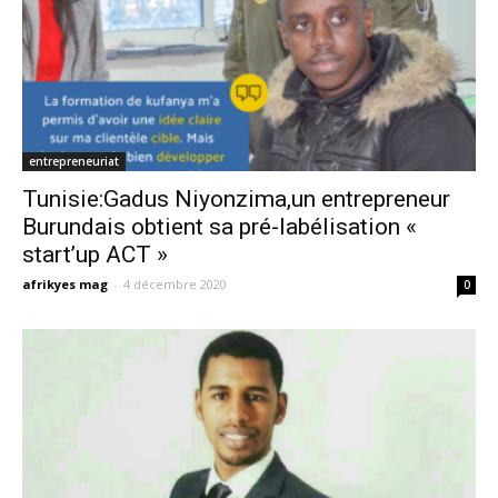
entrepreneuriat
Tunisie:Gadus Niyonzima,un entrepreneur
Burundais obtient sa pré-labélisation «
start’up ACT »
afrikyes mag
-
4 décembre 2020
0