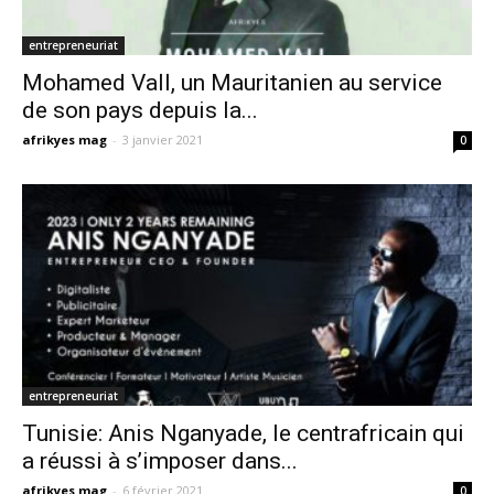
entrepreneuriat
Mohamed Vall, un Mauritanien au service
de son pays depuis la...
afrikyes mag
-
3 janvier 2021
0
entrepreneuriat
Tunisie: Anis Nganyade, le centrafricain qui
a réussi à s’imposer dans...
afrikyes mag
-
6 février 2021
0