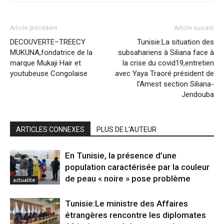
Article précédent
Article suivant
DECOUVERTE–TREECY
Tunisie:La situation des
MUKUNA,fondatrice de la
subsahariens à Siliana face à
marque Mukaji Hair et
la crise du covid19,entretien
youtubeuse Congolaise
avec Yaya Traoré président de
l’Amest section Siliana-
Jendouba
ARTICLES CONNEXES
PLUS DE L'AUTEUR
En Tunisie, la présence d’une
population caractérisée par la couleur
de peau « noire » pose problème
actualite
Tunisie:Le ministre des Affaires
étrangères rencontre les diplomates