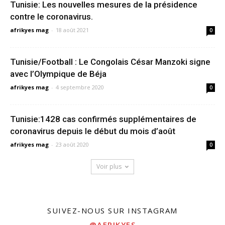
Tunisie: Les nouvelles mesures de la présidence
contre le coronavirus.
afrikyes mag
-
18 août 2021
0
Tunisie/Football : Le Congolais César Manzoki signe
avec l’Olympique de Béja
afrikyes mag
-
4 septembre 2020
0
Tunisie:1428 cas confirmés supplémentaires de
coronavirus depuis le début du mois d’août
afrikyes mag
-
23 août 2020
0
Voir plus
SUIVEZ-NOUS SUR INSTAGRAM
@AFRIKYES