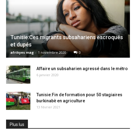
Tunisie:Ces migrants subsahariens escroqués
et dupés
afrikyes mag
-
1 novembre 2020
0
Affaire un subsaharien agressé dans le métro
6 janvier 2020
Tunisie:Fin de formation pour 50 stagiaires
burkinabè en agriculture
13 février 2021
Plus lus