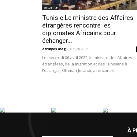
actualite
Tunisie:Le ministre des Affaires
étrangères rencontre les
diplomates Africains pour
échanger...
afrikyes mag
-
6 avril 2022
Le mercredi 06 avril 2022, le ministre des Affaires
étrangères, de la migration et des Tunisiens à
l'étranger, Othman Jerandi, a rencontré...
À 