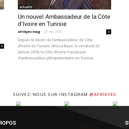
actualite
Un nouvel Ambassadeur de la Côte
d’Ivoire en Tunisie
afrikyes mag
-
28 mai 2020
0
Depuis le décès de l’ambassadeur de Côte
d’Ivoire en Tunisie, Idrissa Bayo, le vendredi 20
0
Janvier 2018, la Côte d’Ivoire n’avait pas
d’ambassadeur plénipotentiaire en Tunisie.
SUIVEZ-NOUS SUR INSTAGRAM
@AFRIKYES
PROPOS
S