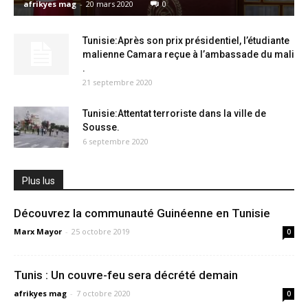
afrikyes mag
-
20 mars 2020
0
Tunisie:Après son prix présidentiel, l’étudiante
malienne Camara reçue à l’ambassade du mali
.
21 septembre 2020
Tunisie:Attentat terroriste dans la ville de
Sousse.
6 septembre 2020
Plus lus
Découvrez la communauté Guinéenne en Tunisie
Marx Mayor
-
25 octobre 2019
0
Tunis : Un couvre-feu sera décrété demain
afrikyes mag
-
7 octobre 2020
0