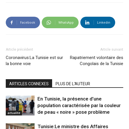
Facebook
WhatsApp
Linkedin
Article précédent
Article suivant
Coronavirus:La Tunisie est sur
Rapatriement volontaire des
la bonne voie
Congolais de la Tunisie
ARTICLES CONNEXES
PLUS DE L'AUTEUR
En Tunisie, la présence d’une
population caractérisée par la couleur
de peau « noire » pose problème
actualite
Tunisie:Le ministre des Affaires