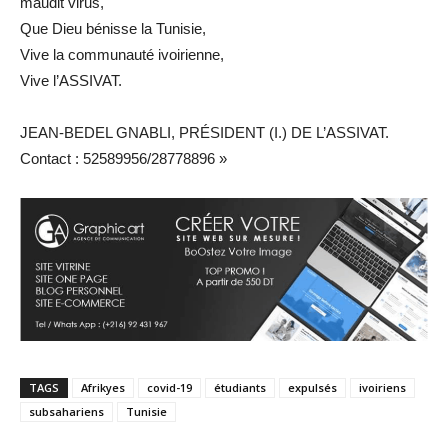
maudit virus,
Que Dieu bénisse la Tunisie,
Vive la communauté ivoirienne,
Vive l’ASSIVAT.
JEAN-BEDEL GNABLI, PRÉSIDENT (I.) DE L’ASSIVAT.
Contact : 52589956/28778896 »
TAGS
Afrikyes
covid-19
étudiants
expulsés
ivoiriens
subsahariens
Tunisie