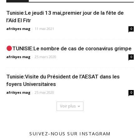
Tunisie:Le jeudi 13 mai,premier jour de la fête de
l’Aïd El Fitr
afrikyes mag
-
11 mai 2021
0
TUNISIE:Le nombre de cas de coronavirus grimpe
afrikyes mag
-
25 mars 2020
0
Tunisie:Visite du Président de l’AESAT dans les
foyers Universitaires
afrikyes mag
-
25 mai 2020
0
Voir plus
SUIVEZ-NOUS SUR INSTAGRAM