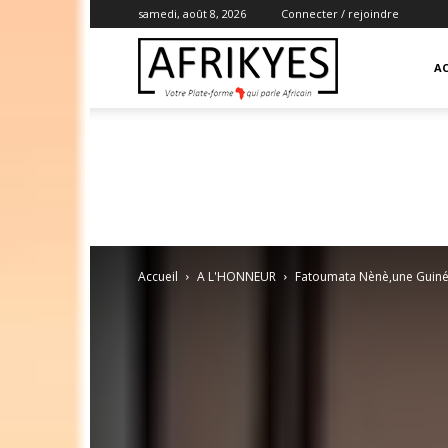
samedi, août 8, 2026
Connecter / rejoindre
Afrikyes
AC
Accueil
A L'HONNEUR
Fatoumata Nènè,une Guinée