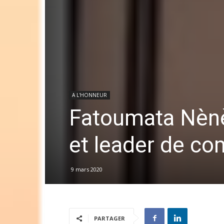
A L'HONNEUR
Fatoumata Nènè
et leader de c
9 mars 2020
PARTAGER