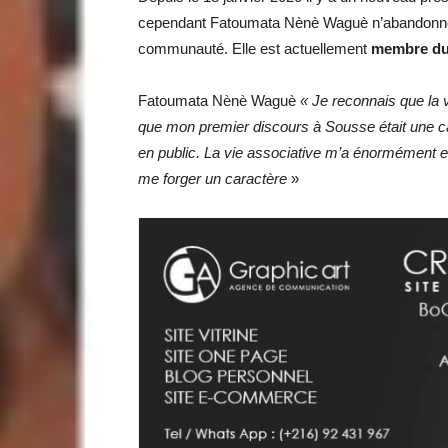
cependant Fatoumata Nènè Waguè n’abandonne
communauté. Elle est actuellement
membre du 
Fatoumata Nènè Waguè
« Je reconnais que la 
que mon premier discours à Sousse était une cata
en public. La vie associative m’a énormément e
me forger un caractère
»