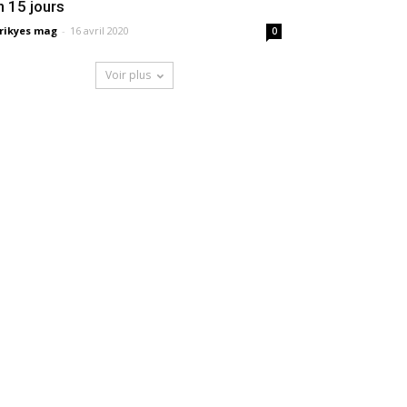
n 15 jours
rikyes mag
-
16 avril 2020
0
Voir plus