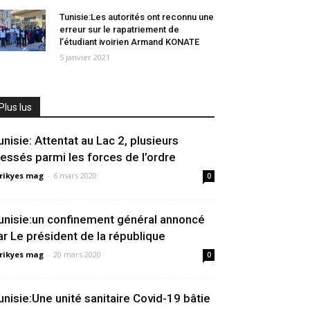
Tunisie:Les autorités ont reconnu une
erreur sur le rapatriement de
l’étudiant ivoirien Armand KONATE
5 janvier 2021
Plus lus
unisie: Attentat au Lac 2, plusieurs
lessés parmi les forces de l’ordre
rikyes mag
-
6 mars 2020
0
unisie:un confinement général annoncé
ar Le président de la république
rikyes mag
-
20 mars 2020
0
unisie:Une unité sanitaire Covid-19 bâtie