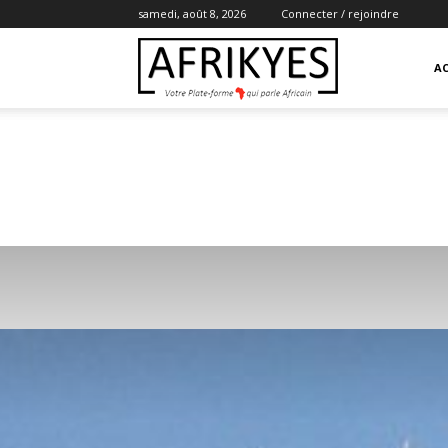
samedi, août 8, 2026
Connecter / rejoindre
Afrikyes
AC