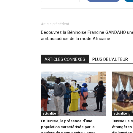
Article précédent
Découvrez la Béninoise Francine GANDAHO un
ambassadrice de la mode Africaine
ARTICLES CONNEXES
PLUS DE L'AUTEUR
actualite
actualite
En Tunisie, la présence d’une
Tunisie:Le m
population caractérisée par la
étrangères 
couleur de peau « noire » pose
diplomates 