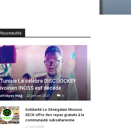
Nouveautés
Tunisie:Le célèbre DISC JOCKEY
ivoirien INOSS est décédé
afrikyes mag
-
22 janvier 2021
0
Solidarité:Le Sénégalais Moussa
SECK offre des repas gratuits à la
communauté subsaharienne
27 avril 2020