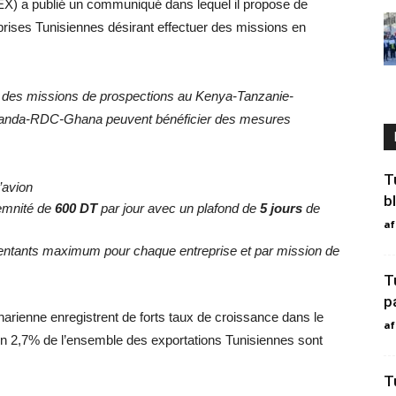
X) a publié un communiqué dans lequel il propose de
rises Tunisiennes désirant effectuer des missions en
er des missions de prospections au Kenya-Tanzanie-
wanda-RDC-Ghana peuvent bénéficier des mesures
T
d’avion
b
emnité de
600 DT
par jour avec un plafond de
5 jours
de
af
entants maximum pour chaque entreprise et par mission de
T
p
arienne enregistrent de forts taux de croissance dans le
af
 2,7% de l’ensemble des exportations Tunisiennes sont
T