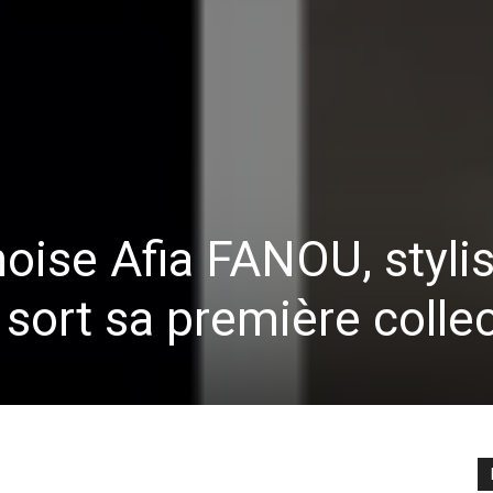
noise Afia FANOU, styli
 sort sa première colle