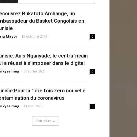
écouvrez Bukatoto Archange, un
mbassadeur du Basket Congolais en
unisie
rx Mayor
-
15 octobre 2019
0
unisie: Anis Nganyade, le centrafricain
ui a réussi à s’imposer dans le digital
rikyes mag
-
6 février 2021
0
unisie:Pour la 1ère fois zéro nouvelle
ontamination du coronavirus
rikyes mag
-
11 mai 2020
0
Voir plus