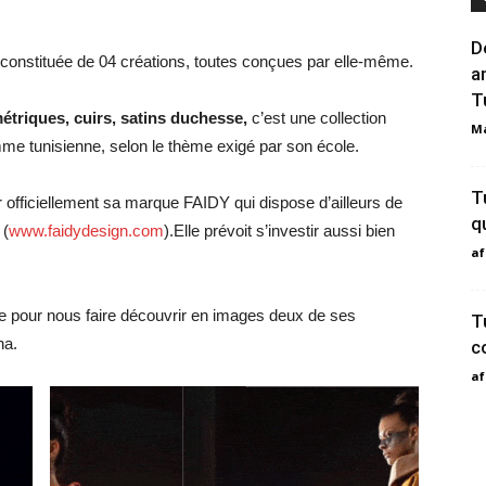
D
t constituée de 04 créations, toutes conçues par elle-même.
a
T
triques, cuirs, satins duchesse,
c’est une collection
Ma
e tunisienne, selon le thème exigé par son école.
T
 officiellement sa marque FAIDY qui dispose d’ailleurs de
q
t
(
www.faidydesign.com
).Elle prévoit s’investir aussi bien
af
aire pour nous faire découvrir en images deux de ses
T
ina.
c
af