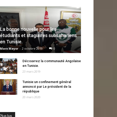
La bonne nouvelle pour les
étudiants et stagiaires subsahariens
en Tunisie.
Marx Mayor
-
2 octobre 2019
0
Découvrez la communauté Angolaise
en Tunisie.
23 mars 2019
Tunisie:un confinement général
annoncé par Le président de la
république
20 mars 2020
Plus lus