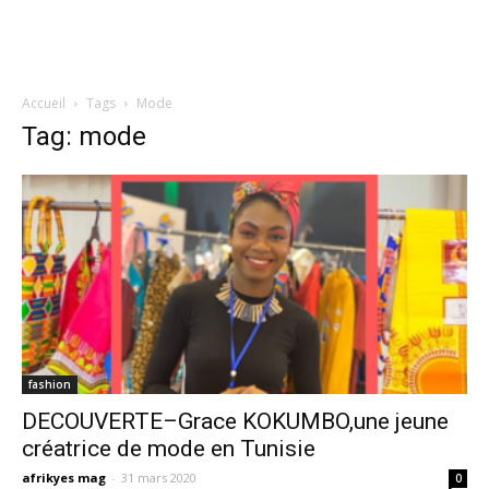
Accueil
Tags
Mode
Tag: mode
fashion
DECOUVERTE–Grace KOKUMBO,une jeune
créatrice de mode en Tunisie
afrikyes mag
-
31 mars 2020
0