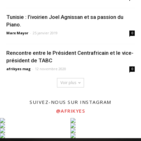
Tunisie : l’ivoirien Joel Agnissan et sa passion du
Piano.
Marx Mayor
-
25 janvier 2019
0
Rencontre entre le Président Centrafricain et le vice-
président de TABC
afrikyes mag
-
12 novembre 2020
0
Voir plus
SUIVEZ-NOUS SUR INSTAGRAM
@AFRIKYES