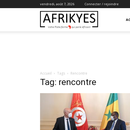
vendredi, août 7, 2026
Connecter / rejoindre
Afrikyes
AC
Accueil
Tags
Rencontre
Tag: rencontre