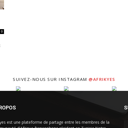
0
t
SUIVEZ-NOUS SUR INSTAGRAM
@AFRIKYES
PROPOS
S
kyes est une plateforme de partage entre les membres de la